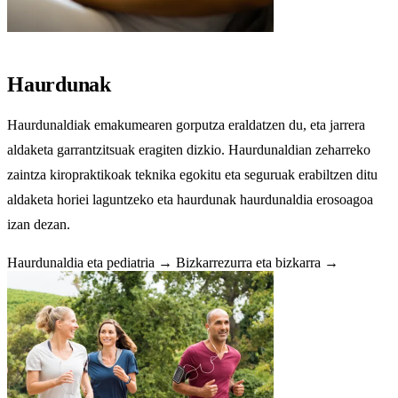
Haurdunak
Haurdunaldiak emakumearen gorputza eraldatzen du, eta jarrera
aldaketa garrantzitsuak eragiten dizkio. Haurdunaldian zeharreko
zaintza kiropraktikoak teknika egokitu eta seguruak erabiltzen ditu
aldaketa horiei laguntzeko eta haurdunak haurdunaldia erosoagoa
izan dezan.
Haurdunaldia eta pediatria →
Bizkarrezurra eta bizkarra →