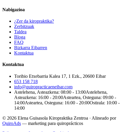
Nabigazioa
¿Zer da kiropraktika?
Zerbitzuak
Taldea
Bloga
FAQ
Bizkarra Eibarren
Kontaktua
Kontaktua
Toribio Etxebarria Kalea 17, 1 Ezk., 20600 Eibar
653 158 718
info@quiropracticaeneibar.com
Astelehena, Asteazkena: 08:00 - 13:00
Astelehena,
Asteazkena: 16:00 - 20:00
Asteartea, Osteguna: 09:00 -
14:00
Asteartea, Osteguna: 16:00 - 20:00
Ostirala: 10:00 -
14:00
© 2026 Elena Guisasola Kiropraktika Zentroa
·
Alineado por
QuiroAds
— marketing para quiroprácticos