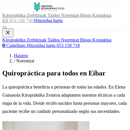
Kiropraktika
Zerbitzuak
Taldea
Norentzat
Bloga
Kontaktua
ES
653 158 718
Hitzordua hartu
Kiropraktika
Zerbitzuak
Taldea
Norentzat
Bloga
Kontaktua
🌐 Castellano
Hitzordua hartu
653 158 718
Hasiera
/
Norentzat
Quiropráctica para todos en Eibar
La quiropráctica beneficia a personas de todas las edades. En Elena
Guisasola Kiropraktika Zentroa adaptamos nuestras técnicas a cada
etapa de la vida. Desde recién nacidos hasta personas mayores, cada
paciente recibe un cuidado personalizado según sus necesidades.