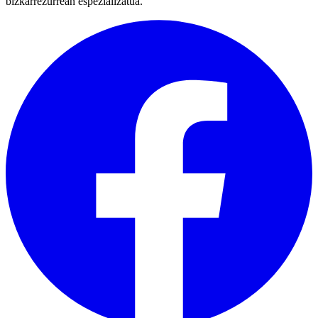
bizkarrezurrean espezializatua.