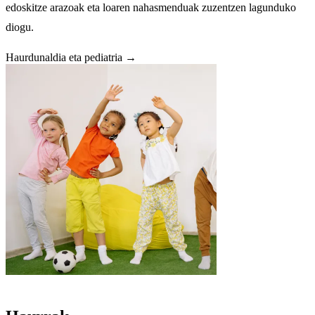
edoskitze arazoak eta loaren nahasmenduak zuzentzen lagunduko
diogu.
Haurdunaldia eta pediatria →