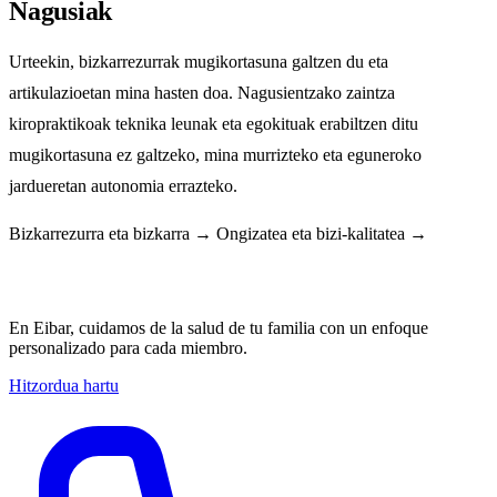
Nagusiak
Urteekin, bizkarrezurrak mugikortasuna galtzen du eta
artikulazioetan mina hasten doa. Nagusientzako zaintza
kiropraktikoak teknika leunak eta egokituak erabiltzen ditu
mugikortasuna ez galtzeko, mina murrizteko eta eguneroko
jardueretan autonomia errazteko.
Bizkarrezurra eta bizkarra →
Ongizatea eta bizi-kalitatea →
La quiropráctica es para toda tu familia
En Eibar, cuidamos de la salud de tu familia con un enfoque
personalizado para cada miembro.
Hitzordua hartu