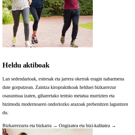
Heldu aktiboak
Lan sedendarioak, estresak eta jarrera okerrak eragin nabarmena
dute gorputzean. Zaintza kiropraktikoak helduei bizkarrezur
osasuntsua izaten, giharretako tentsio metatua murrizten eta
bizimodu modernoaren ondoriozko arazoak prebenitzen laguntzen
du.
Bizkarrezurra eta bizkarra →
Ongizatea eta bizi-kalitatea →