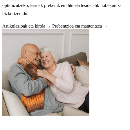
optimizatzeko, lesioak prebenitzen ditu eta lesioetatik hobekuntza
bizkortzen du.
Artikulazioak eta kirola →
Prebentzioa eta mantentzea →