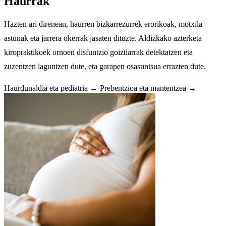
Haurrak
Hazten ari direnean, haurren bizkarrezurrek erorikoak, motxila
astunak eta jarrera okerrak jasaten dituzte. Aldizkako azterketa
kiropraktikoek ornoen disfuntzio goiztiarrak detektatzen eta
zuzentzen laguntzen dute, eta garapen osasuntsua errazten dute.
Haurdunaldia eta pediatria →
Prebentzioa eta mantentzea →