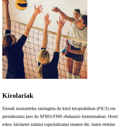
Kirolariak
Elenak nazioarteko ziurtagiria du kirol kiropraktikan (FICS) eta
prestakuntza jaso du SFMA/FMS ebaluazio funtzionalean. Horri
esker, kirolariei zaintza espezializatua ematen die, haien etekina