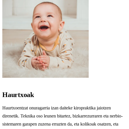
Haurtxoak
Haurtxoentzat onuragarria izan daiteke kiropraktika jaiotzen
direnetik. Teknika oso leunen bitartez, bizkarrezurraren eta nerbio-
sistemaren garapen zuzena errazten da, eta kolikoak osatzen, eta