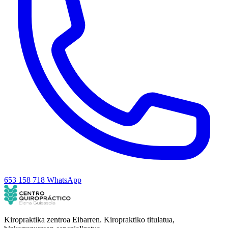
653 158 718
WhatsApp
Kiropraktika zentroa Eibarren. Kiropraktiko titulatua,