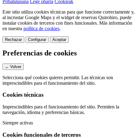
Pribatutasuna
Lege oharra
Cookieak
Este sitio utiliza cookies técnicas para que funcione correctamente y,
al incrustar Google Maps y el widget de reservas Quirohiro, puede
instalar cookies de terceros con fines funcionales.
Más información
en nuestra
política de cookies
.
Rechazar
Configurar
Aceptar
Preferencias de cookies
← Volver
Selecciona qué cookies quieres permitir. Las técnicas son
imprescindibles para el funcionamiento del sitio.
Cookies técnicas
Imprescindibles para el funcionamiento del sitio. Permiten la
navegación, idioma y preferencias básicas.
Siempre activas
Cookies funcionales de terceros