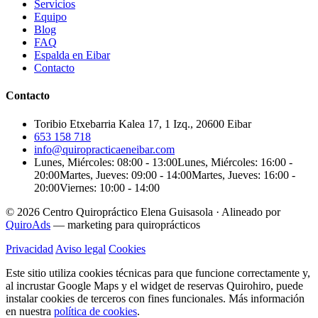
Servicios
Equipo
Blog
FAQ
Espalda en Eibar
Contacto
Contacto
Toribio Etxebarria Kalea 17, 1 Izq., 20600 Eibar
653 158 718
info@quiropracticaeneibar.com
Lunes, Miércoles: 08:00 - 13:00
Lunes, Miércoles: 16:00 -
20:00
Martes, Jueves: 09:00 - 14:00
Martes, Jueves: 16:00 -
20:00
Viernes: 10:00 - 14:00
© 2026 Centro Quiropráctico Elena Guisasola
·
Alineado por
QuiroAds
— marketing para quiroprácticos
Privacidad
Aviso legal
Cookies
Este sitio utiliza cookies técnicas para que funcione correctamente y,
al incrustar Google Maps y el widget de reservas Quirohiro, puede
instalar cookies de terceros con fines funcionales.
Más información
en nuestra
política de cookies
.