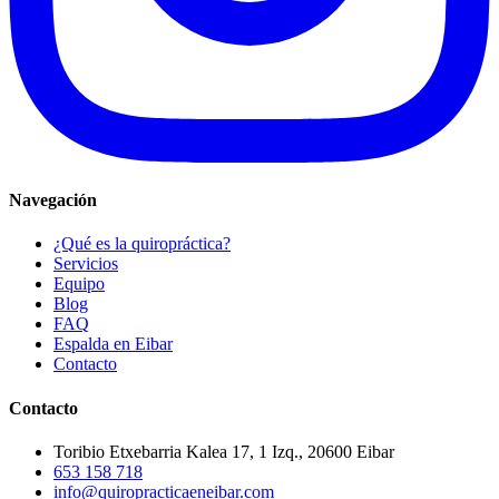
Navegación
¿Qué es la quiropráctica?
Servicios
Equipo
Blog
FAQ
Espalda en Eibar
Contacto
Contacto
Toribio Etxebarria Kalea 17, 1 Izq., 20600 Eibar
653 158 718
info@quiropracticaeneibar.com