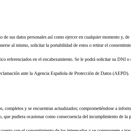
o de sus datos personales así como ejercer en cualquier momento y, de fo
nerse al mismo, solicitar la portabilidad de estos o retirar el consentimi
rónico referenciados en el encabezamiento. Se le podrá solicitar su DNI 
eclamación ante la
Agencia Española de Protección de Datos (AEPD)
.
tos, completos y se encuentran actualizados; comprometiéndose a informa
to, que pudiera ocasionar como consecuencia del incumplimiento de la p
e cuenta con el consentimiento de los interesados y se compromete a tras