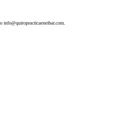
co info@quiropracticaeneibar.com.