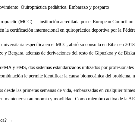
ovimiento, Quiropráctica pediátrica, Embarazo y posparto
 Chiropractic (MCC) — institución acreditada por el European Council
a certificación internacional en quiropráctica deportiva por la Fédéra
universitaria específica en el MCC, abrió su consulta en Eibar en 2018
ze y Bergara, además de derivaciones del resto de Gipuzkoa y de Bizka
FMA y FMS, dos sistemas estandarizados utilizados por profesionales d
combinación le permite identificar la causa biomecánica del problema, n
ños desde las primeras semanas de vida, embarazadas en cualquier trimes
ieren mantener su autonomía y movilidad. Como miembro activa de la A
tica? →