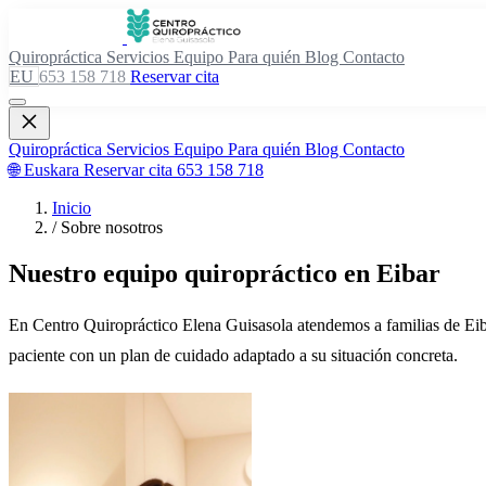
Quiropráctica
Servicios
Equipo
Para quién
Blog
Contacto
EU
653 158 718
Reservar cita
Quiropráctica
Servicios
Equipo
Para quién
Blog
Contacto
🌐 Euskara
Reservar cita
653 158 718
Inicio
/
Sobre nosotros
Nuestro equipo quiropráctico en Eibar
En Centro Quiropráctico Elena Guisasola atendemos a familias de Eiba
paciente con un plan de cuidado adaptado a su situación concreta.