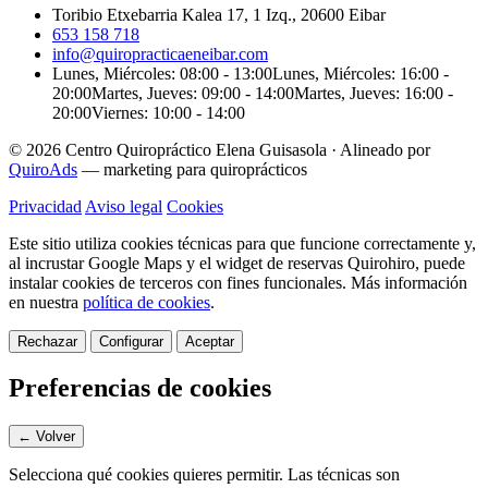
Toribio Etxebarria Kalea 17, 1 Izq., 20600 Eibar
653 158 718
info@quiropracticaeneibar.com
Lunes, Miércoles: 08:00 - 13:00
Lunes, Miércoles: 16:00 -
20:00
Martes, Jueves: 09:00 - 14:00
Martes, Jueves: 16:00 -
20:00
Viernes: 10:00 - 14:00
© 2026 Centro Quiropráctico Elena Guisasola
·
Alineado por
QuiroAds
— marketing para quiroprácticos
Privacidad
Aviso legal
Cookies
Este sitio utiliza cookies técnicas para que funcione correctamente y,
al incrustar Google Maps y el widget de reservas Quirohiro, puede
instalar cookies de terceros con fines funcionales.
Más información
en nuestra
política de cookies
.
Rechazar
Configurar
Aceptar
Preferencias de cookies
← Volver
Selecciona qué cookies quieres permitir. Las técnicas son