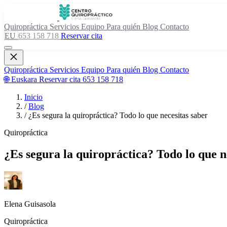
Quiropráctica
Servicios
Equipo
Para quién
Blog
Contacto
EU
653 158 718
Reservar cita
Quiropráctica
Servicios
Equipo
Para quién
Blog
Contacto
🌐 Euskara
Reservar cita
653 158 718
Inicio
/
Blog
/
¿Es segura la quiropráctica? Todo lo que necesitas saber
Quiropráctica
¿Es segura la quiropráctica? Todo lo que n
Elena Guisasola
Quiropráctica