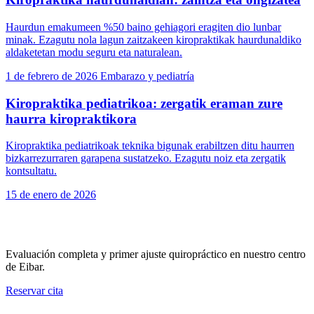
Haurdun emakumeen %50 baino gehiagori eragiten dio lunbar
minak. Ezagutu nola lagun zaitzakeen kiropraktikak haurdunaldiko
aldaketetan modu seguru eta naturalean.
1 de febrero de 2026
Embarazo y pediatría
Kiropraktika pediatrikoa: zergatik eraman zure
haurra kiropraktikora
Kiropraktika pediatrikoak teknika bigunak erabiltzen ditu haurren
bizkarrezurraren garapena sustatzeko. Ezagutu noiz eta zergatik
kontsultatu.
15 de enero de 2026
Reserva tu primera visita
Evaluación completa y primer ajuste quiropráctico en nuestro centro
de Eibar.
Reservar cita