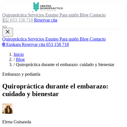
Quiropráctica
Servicios
Equipo
Para quién
Blog
Contacto
EU
653 158 718
Reservar cita
Quiropráctica
Servicios
Equipo
Para quién
Blog
Contacto
🌐 Euskara
Reservar cita
653 158 718
Inicio
/
Blog
/
Quiropráctica durante el embarazo: cuidado y bienestar
Embarazo y pediatría
Quiropráctica durante el embarazo:
cuidado y bienestar
Elena Guisasola