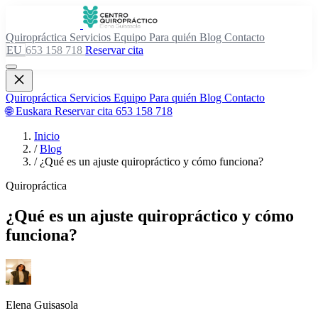
Quiropráctica
Servicios
Equipo
Para quién
Blog
Contacto
EU
653 158 718
Reservar cita
Quiropráctica
Servicios
Equipo
Para quién
Blog
Contacto
🌐 Euskara
Reservar cita
653 158 718
Inicio
/
Blog
/
¿Qué es un ajuste quiropráctico y cómo funciona?
Quiropráctica
¿Qué es un ajuste quiropráctico y cómo
funciona?
Elena Guisasola