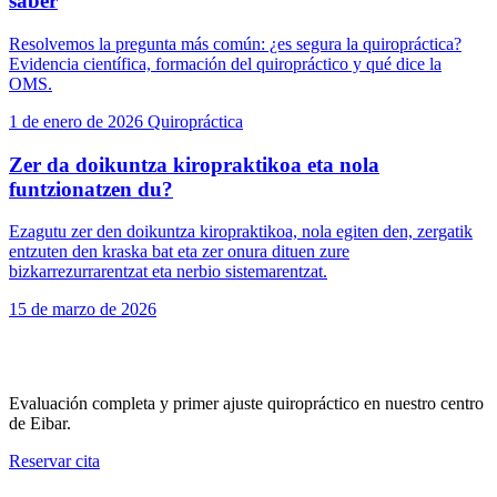
saber
Resolvemos la pregunta más común: ¿es segura la quiropráctica?
Evidencia científica, formación del quiropráctico y qué dice la
OMS.
1 de enero de 2026
Quiropráctica
Zer da doikuntza kiropraktikoa eta nola
funtzionatzen du?
Ezagutu zer den doikuntza kiropraktikoa, nola egiten den, zergatik
entzuten den kraska bat eta zer onura dituen zure
bizkarrezurrarentzat eta nerbio sistemarentzat.
15 de marzo de 2026
Reserva tu primera visita
Evaluación completa y primer ajuste quiropráctico en nuestro centro
de Eibar.
Reservar cita