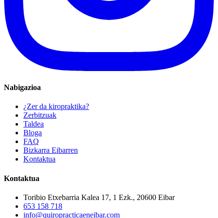
Nabigazioa
¿Zer da kiropraktika?
Zerbitzuak
Taldea
Bloga
FAQ
Bizkarra Eibarren
Kontaktua
Kontaktua
Toribio Etxebarria Kalea 17, 1 Ezk., 20600 Eibar
653 158 718
info@quiropracticaeneibar.com