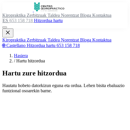
Kiropraktika
Zerbitzuak
Taldea
Norentzat
Bloga
Kontaktua
ES
653 158 718
Hitzordua hartu
Kiropraktika
Zerbitzuak
Taldea
Norentzat
Bloga
Kontaktua
🌐 Castellano
Hitzordua hartu
653 158 718
Hasiera
/
Hartu hitzordua
Hartu zure hitzordua
Hautatu hobeto datorkizun eguna eta ordua. Lehen bisita ebaluazio
funtzional osoarekin barne.