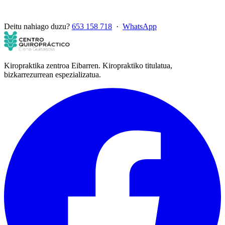
Deitu nahiago duzu?
653 158 718
·
WhatsApp
Kiropraktika zentroa Eibarren. Kiropraktiko titulatua,
bizkarrezurrean espezializatua.