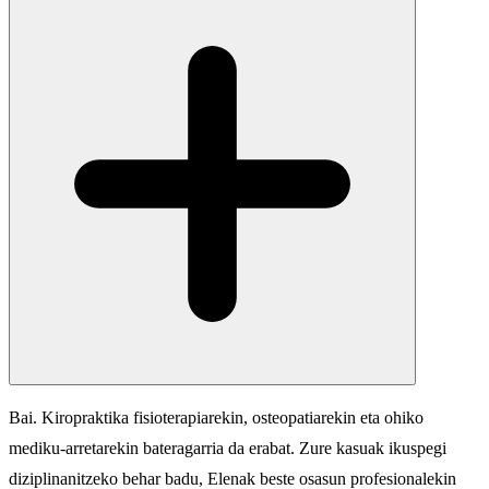
Bai. Kiropraktika fisioterapiarekin, osteopatiarekin eta ohiko
mediku-arretarekin bateragarria da erabat. Zure kasuak ikuspegi
diziplinanitzeko behar badu, Elenak beste osasun profesionalekin