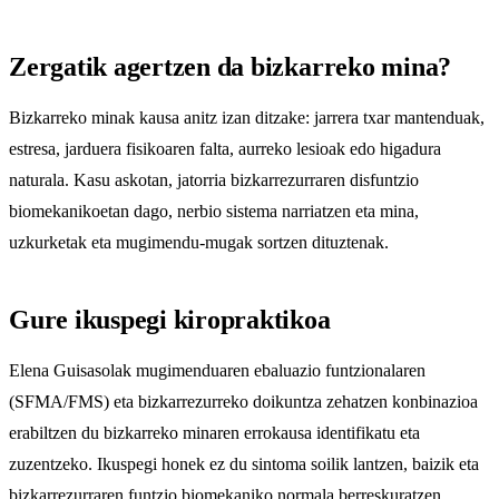
Zergatik agertzen da bizkarreko mina?
Bizkarreko minak kausa anitz izan ditzake: jarrera txar mantenduak,
estresa, jarduera fisikoaren falta, aurreko lesioak edo higadura
naturala. Kasu askotan, jatorria bizkarrezurraren disfuntzio
biomekanikoetan dago, nerbio sistema narriatzen eta mina,
uzkurketak eta mugimendu-mugak sortzen dituztenak.
Gure ikuspegi kiropraktikoa
Elena Guisasolak mugimenduaren ebaluazio funtzionalaren
(SFMA/FMS) eta bizkarrezurreko doikuntza zehatzen konbinazioa
erabiltzen du bizkarreko minaren errokausa identifikatu eta
zuzentzeko. Ikuspegi honek ez du sintoma soilik lantzen, baizik eta
bizkarrezurraren funtzio biomekaniko normala berreskuratzen