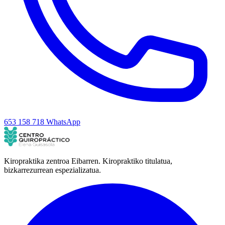
653 158 718
WhatsApp
Kiropraktika zentroa Eibarren. Kiropraktiko titulatua,
bizkarrezurrean espezializatua.