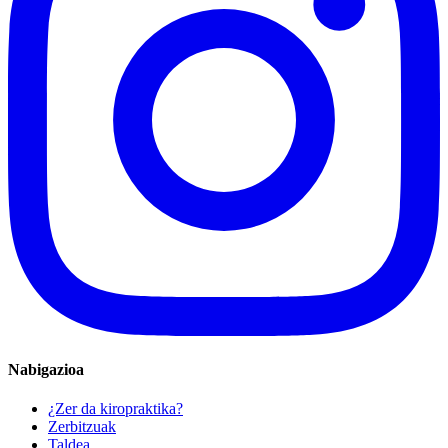
Nabigazioa
¿Zer da kiropraktika?
Zerbitzuak
Taldea