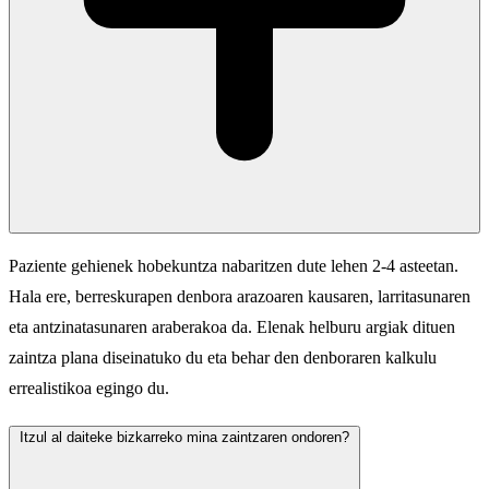
Paziente gehienek hobekuntza nabaritzen dute lehen 2-4 asteetan.
Hala ere, berreskurapen denbora arazoaren kausaren, larritasunaren
eta antzinatasunaren araberakoa da. Elenak helburu argiak dituen
zaintza plana diseinatuko du eta behar den denboraren kalkulu
errealistikoa egingo du.
Itzul al daiteke bizkarreko mina zaintzaren ondoren?