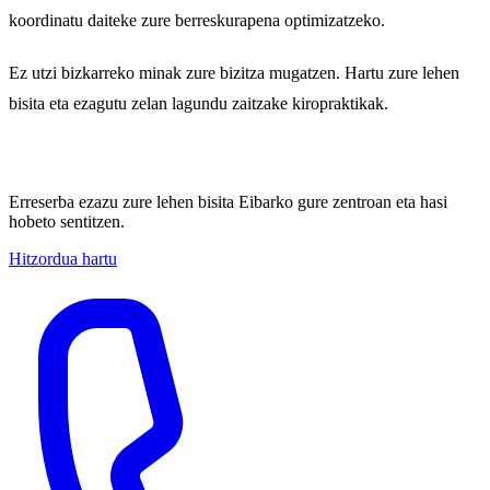
koordinatu daiteke zure berreskurapena optimizatzeko.
Ez utzi bizkarreko minak zure bizitza mugatzen. Hartu zure lehen
bisita eta ezagutu zelan lagundu zaitzake kiropraktikak.
Utzi bizkarreko minarekin bizitzeari
Erreserba ezazu zure lehen bisita Eibarko gure zentroan eta hasi
hobeto sentitzen.
Hitzordua hartu