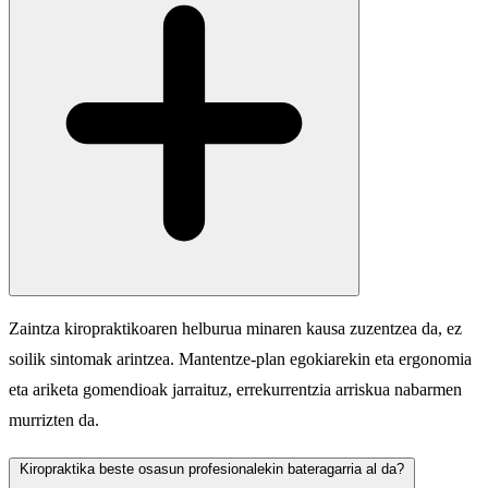
Zaintza kiropraktikoaren helburua minaren kausa zuzentzea da, ez
soilik sintomak arintzea. Mantentze-plan egokiarekin eta ergonomia
eta ariketa gomendioak jarraituz, errekurrentzia arriskua nabarmen
murrizten da.
Kiropraktika beste osasun profesionalekin bateragarria al da?