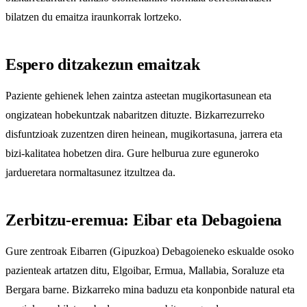
bilatzen du emaitza iraunkorrak lortzeko.
Espero ditzakezun emaitzak
Paziente gehienek lehen zaintza asteetan mugikortasunean eta
ongizatean hobekuntzak nabaritzen dituzte. Bizkarrezurreko
disfuntzioak zuzentzen diren heinean, mugikortasuna, jarrera eta
bizi-kalitatea hobetzen dira. Gure helburua zure eguneroko
jardueretara normaltasunez itzultzea da.
Zerbitzu-eremua: Eibar eta Debagoiena
Gure zentroak Eibarren (Gipuzkoa) Debagoieneko eskualde osoko
pazienteak artatzen ditu, Elgoibar, Ermua, Mallabia, Soraluze eta
Bergara barne. Bizkarreko mina baduzu eta konponbide natural eta