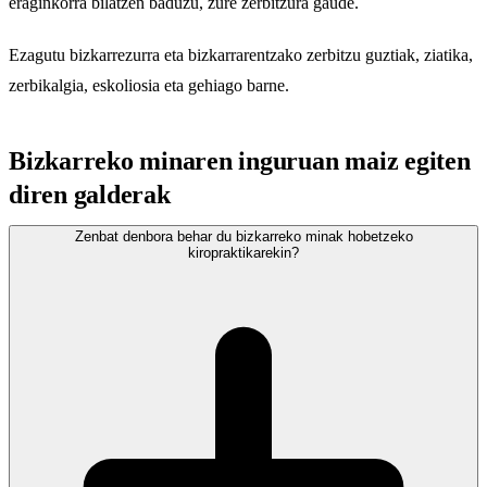
eraginkorra bilatzen baduzu, zure zerbitzura gaude.
Ezagutu
bizkarrezurra eta bizkarrarentzako zerbitzu guztiak
, ziatika,
zerbikalgia, eskoliosia eta gehiago barne.
Bizkarreko minaren inguruan maiz egiten
diren galderak
Zenbat denbora behar du bizkarreko minak hobetzeko
kiropraktikarekin?