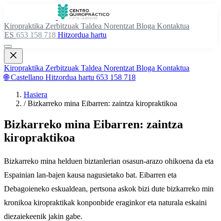
Kiropraktika
Zerbitzuak
Taldea
Norentzat
Bloga
Kontaktua
ES
653 158 718
Hitzordua hartu
Kiropraktika
Zerbitzuak
Taldea
Norentzat
Bloga
Kontaktua
🌐 Castellano
Hitzordua hartu
653 158 718
Hasiera
/
Bizkarreko mina Eibarren: zaintza kiropraktikoa
Bizkarreko mina Eibarren: zaintza
kiropraktikoa
Bizkarreko mina helduen biztanlerian osasun-arazo ohikoena da eta
Espainian lan-bajen kausa nagusietako bat. Eibarren eta
Debagoieneko eskualdean, pertsona askok bizi dute bizkarreko min
kronikoa kiropraktikak konponbide eraginkor eta naturala eskaini
diezaiekeenik jakin gabe.