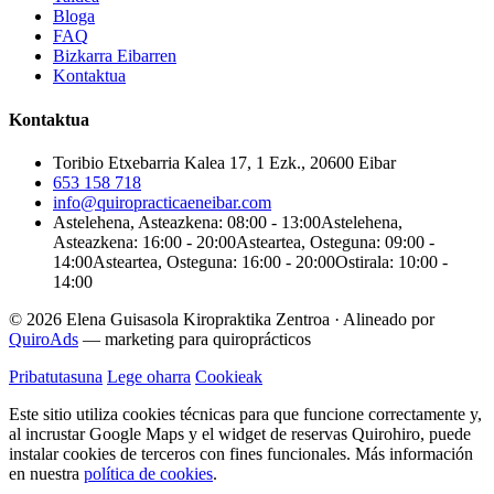
Bloga
FAQ
Bizkarra Eibarren
Kontaktua
Kontaktua
Toribio Etxebarria Kalea 17, 1 Ezk., 20600 Eibar
653 158 718
info@quiropracticaeneibar.com
Astelehena, Asteazkena: 08:00 - 13:00
Astelehena,
Asteazkena: 16:00 - 20:00
Asteartea, Osteguna: 09:00 -
14:00
Asteartea, Osteguna: 16:00 - 20:00
Ostirala: 10:00 -
14:00
© 2026 Elena Guisasola Kiropraktika Zentroa
·
Alineado por
QuiroAds
— marketing para quiroprácticos
Pribatutasuna
Lege oharra
Cookieak
Este sitio utiliza cookies técnicas para que funcione correctamente y,
al incrustar Google Maps y el widget de reservas Quirohiro, puede
instalar cookies de terceros con fines funcionales.
Más información
en nuestra
política de cookies
.