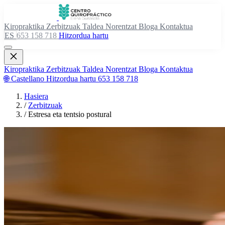
Kiropraktika
Zerbitzuak
Taldea
Norentzat
Bloga
Kontaktua
ES
653 158 718
Hitzordua hartu
Kiropraktika
Zerbitzuak
Taldea
Norentzat
Bloga
Kontaktua
🌐 Castellano
Hitzordua hartu
653 158 718
Hasiera
/
Zerbitzuak
/
Estresa eta tentsio postural