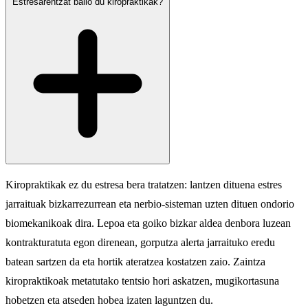
Estresarentzat balio du kiropraktikak?
Kiropraktikak ez du estresa bera tratatzen: lantzen dituena estres
jarraituak bizkarrezurrean eta nerbio-sisteman uzten dituen ondorio
biomekanikoak dira. Lepoa eta goiko bizkar aldea denbora luzean
kontrakturatuta egon direnean, gorputza alerta jarraituko eredu
batean sartzen da eta hortik ateratzea kostatzen zaio. Zaintza
kiropraktikoak metatutako tentsio hori askatzen, mugikortasuna
hobetzen eta atseden hobea izaten laguntzen du.