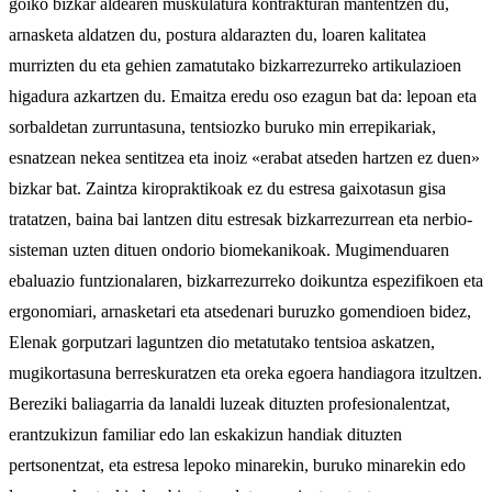
goiko bizkar aldearen muskulatura kontrakturan mantentzen du,
arnasketa aldatzen du, postura aldarazten du, loaren kalitatea
murrizten du eta gehien zamatutako bizkarrezurreko artikulazioen
higadura azkartzen du. Emaitza eredu oso ezagun bat da: lepoan eta
sorbaldetan zurruntasuna, tentsiozko buruko min errepikariak,
esnatzean nekea sentitzea eta inoiz «erabat atseden hartzen ez duen»
bizkar bat. Zaintza kiropraktikoak ez du estresa gaixotasun gisa
tratatzen, baina bai lantzen ditu estresak bizkarrezurrean eta nerbio-
sisteman uzten dituen ondorio biomekanikoak. Mugimenduaren
ebaluazio funtzionalaren, bizkarrezurreko doikuntza espezifikoen eta
ergonomiari, arnasketari eta atsedenari buruzko gomendioen bidez,
Elenak gorputzari laguntzen dio metatutako tentsioa askatzen,
mugikortasuna berreskuratzen eta oreka egoera handiagora itzultzen.
Bereziki baliagarria da lanaldi luzeak dituzten profesionalentzat,
erantzukizun familiar edo lan eskakizun handiak dituzten
pertsonentzat, eta estresa lepoko minarekin, buruko minarekin edo