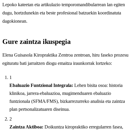
Lepoko kateetan eta artikulazio temporomandibularrean lan egiten
dugu, hortzdunekin eta beste profesional batzuekin koordinatuta
dagokionean.
Gure zaintza ikuspegia
Elena Guisasola Kiropraktika Zentroa zentroan, hiru faseko prozesu
egituratu bati jarraitzen diogu emaitza iraunkorrak lortzeko:
1
Ebaluazio Funtzional Integrala:
Lehen bisita osoa: historia
klinikoa, jarrera-ebaluazioa, mugimenduaren ebaluazio
funtzionala (SFMA/FMS), bizkarrezurreko analisia eta zaintza
plan pertsonalizatuaren diseinua.
2
Zaintza Aktiboa:
Doikuntza kiropraktiko erregularren fasea,