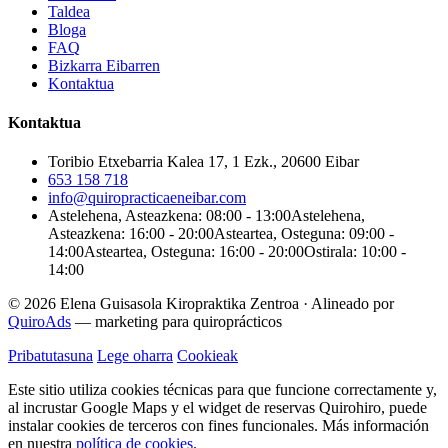
Taldea
Bloga
FAQ
Bizkarra Eibarren
Kontaktua
Kontaktua
Toribio Etxebarria Kalea 17, 1 Ezk., 20600 Eibar
653 158 718
info@quiropracticaeneibar.com
Astelehena, Asteazkena: 08:00 - 13:00
Astelehena,
Asteazkena: 16:00 - 20:00
Asteartea, Osteguna: 09:00 -
14:00
Asteartea, Osteguna: 16:00 - 20:00
Ostirala: 10:00 -
14:00
© 2026 Elena Guisasola Kiropraktika Zentroa
·
Alineado por
QuiroAds
— marketing para quiroprácticos
Pribatutasuna
Lege oharra
Cookieak
Este sitio utiliza cookies técnicas para que funcione correctamente y,
al incrustar Google Maps y el widget de reservas Quirohiro, puede
instalar cookies de terceros con fines funcionales.
Más información
en nuestra
política de cookies
.