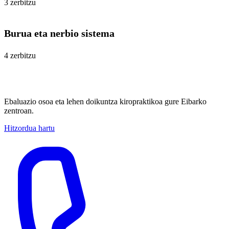
3 zerbitzu
Burua eta nerbio sistema
4 zerbitzu
Hartu zure lehen bisita
Ebaluazio osoa eta lehen doikuntza kiropraktikoa gure Eibarko
zentroan.
Hitzordua hartu