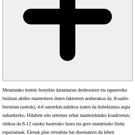
Metatutako tentsio horrekin daramazun denboraren eta eguneroko
bizitzan aktibo mantentzen duten faktoreen araberakoa da. Koadro
berrietan (asteak), 4-6 saiorekin nahikoa izaten da hobekuntza argia
nabaritzeko. Hilabete edo urteetan zehar mantendutako koadroetan,
ohikoa da 8-12 saioko hasierako fasea eta gero mantenuko bisita
espaziatuak. Elenak plan errealista bat diseinatzen du lehen