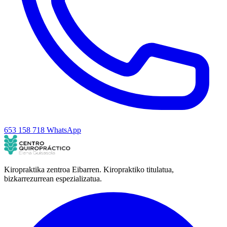
653 158 718
WhatsApp
Kiropraktika zentroa Eibarren. Kiropraktiko titulatua,
bizkarrezurrean espezializatua.