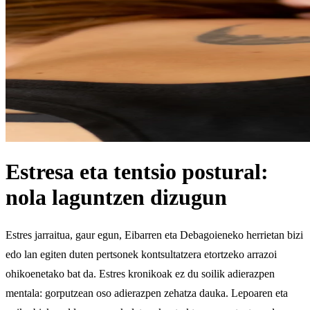
Estresa eta tentsio postural:
nola laguntzen dizugun
Estres jarraitua, gaur egun, Eibarren eta Debagoieneko herrietan bizi
edo lan egiten duten pertsonek kontsultatzera etortzeko arrazoi
ohikoenetako bat da. Estres kronikoak ez du soilik adierazpen
mentala: gorputzean oso adierazpen zehatza dauka. Lepoaren eta