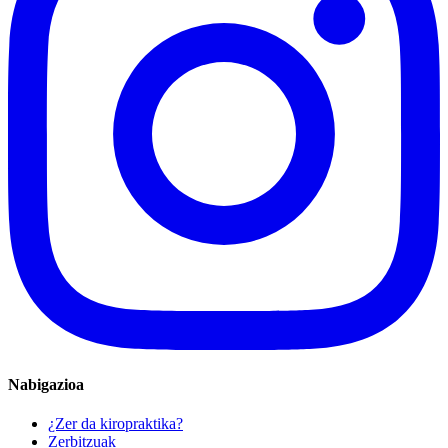
Nabigazioa
¿Zer da kiropraktika?
Zerbitzuak