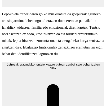
Lepoko eta trapezioaren goiko muskulatura da gorputzak eguneko
tentsio jarraitua lehenengo adierazten duen eremua: pantailadun
lanaldiak, gidatzea, familia edo emozionalak diren kargak. Tentsio
hori askatzen ez bada, kronifikatzen da eta buruari erreferitutako
minak, lepoa biratzean zurruntasuna eta etengabeko karga sentsazioa
agertzen dira. Ebaluazio funtzionalak zehazki zer eremutan lan egin
behar den identifikatzen laguntzen du.
Estresak eragindako tentsio koadro batean zenbat saio behar izaten
dira?