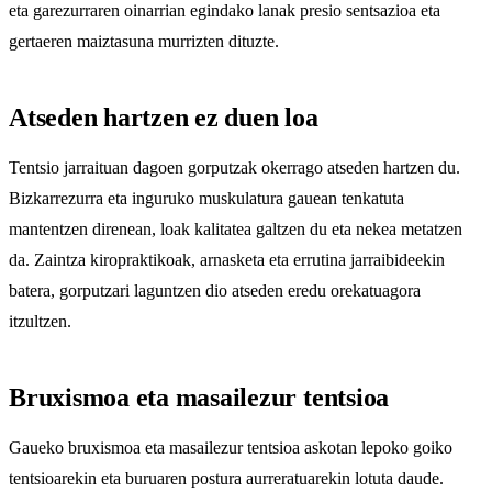
eta garezurraren oinarrian egindako lanak presio sentsazioa eta
gertaeren maiztasuna murrizten dituzte.
Atseden hartzen ez duen loa
Tentsio jarraituan dagoen gorputzak okerrago atseden hartzen du.
Bizkarrezurra eta inguruko muskulatura gauean tenkatuta
mantentzen direnean, loak kalitatea galtzen du eta nekea metatzen
da. Zaintza kiropraktikoak, arnasketa eta errutina jarraibideekin
batera, gorputzari laguntzen dio atseden eredu orekatuagora
itzultzen.
Bruxismoa eta masailezur tentsioa
Gaueko bruxismoa eta masailezur tentsioa askotan lepoko goiko
tentsioarekin eta buruaren postura aurreratuarekin lotuta daude.