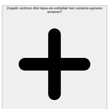
Zergatik sentitzen ditut lepoa eta sorbaldak hain zamatuta egunaren
amaieran?