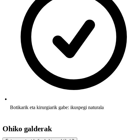
Botikarik eta kirurgiarik gabe: ikuspegi naturala
Ohiko galderak