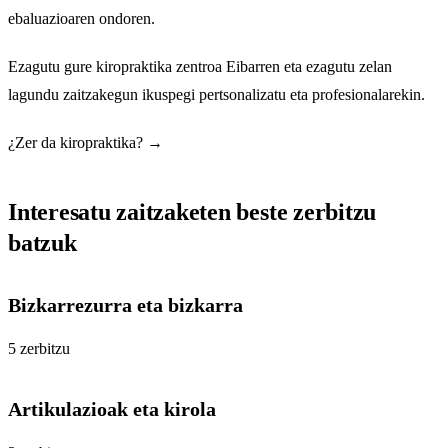
ebaluazioaren ondoren.
Ezagutu gure
kiropraktika zentroa Eibarren
eta ezagutu zelan
lagundu zaitzakegun ikuspegi pertsonalizatu eta profesionalarekin.
¿Zer da kiropraktika? →
Interesatu zaitzaketen beste zerbitzu
batzuk
Bizkarrezurra eta bizkarra
5 zerbitzu
Artikulazioak eta kirola