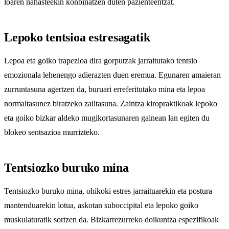
loaren nahasteekin konbinatzen duten pazienteentzat.
Lepoko tentsioa estresagatik
Lepoa eta goiko trapezioa dira gorputzak jarraitutako tentsio
emozionala lehenengo adierazten duen eremua. Egunaren amaieran
zurruntasuna agertzen da, buruari erreferitutako mina eta lepoa
normaltasunez biratzeko zailtasuna. Zaintza kiropraktikoak lepoko
eta goiko bizkar aldeko mugikortasunaren gainean lan egiten du
blokeo sentsazioa murrizteko.
Tentsiozko buruko mina
Tentsiozko buruko mina, ohikoki estres jarraituarekin eta postura
mantenduarekin lotua, askotan suboccipital eta lepoko goiko
muskulaturatik sortzen da. Bizkarrezurreko doikuntza espezifikoak