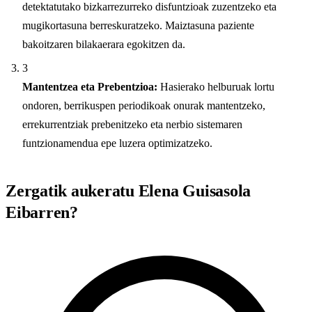
detektatutako bizkarrezurreko disfuntzioak zuzentzeko eta
mugikortasuna berreskuratzeko. Maiztasuna paziente
bakoitzaren bilakaerara egokitzen da.
3
Mantentzea eta Prebentzioa:
Hasierako helburuak lortu
ondoren, berrikuspen periodikoak onurak mantentzeko,
errekurrentziak prebenitzeko eta nerbio sistemaren
funtzionamendua epe luzera optimizatzeko.
Zergatik aukeratu Elena Guisasola
Eibarren?