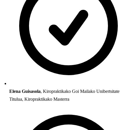
Elena Guisasola
, Kiropraktikako Goi Mailako Unibertsitate
Titulua, Kiropraktikako Masterra